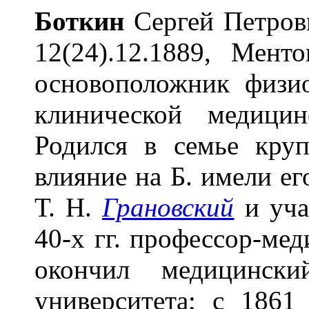
Б
о
ткин
Сергей Петрови
12(24).12.1889, Менто
основоположник физио
клинической медицин
Родился в семье круп
влияние на Б. имели ег
Т. Н.
Грановский
и уча
40-х гг. профессор-мед
окончил медицински
университета; с 1861