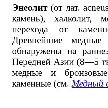
Энеол
и
т
(от лат. acneu
камень), халколит, 
перехода от каменн
Древнейшие медные
обнаружены на раннез
Передней Азии (8—5 тыс.
медные и бронзовые
каменные (см.
Медный 