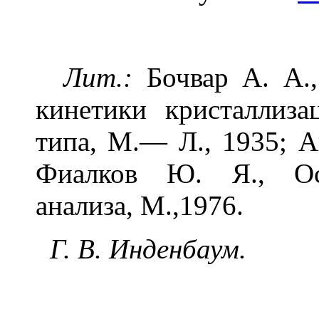
Лит.:
Бочвар А. А.,
кинетики кристаллиза
типа, М.— Л., 1935; А
Фиалков Ю. Я., Осн
анализа, М.,1976.
Г. В. Инденбаум.