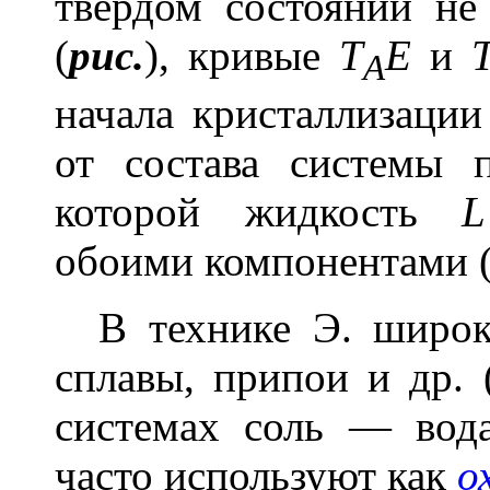
твёрдом состоянии не
(
рис.
), кривые
T
E
и
A
начала кристаллизаци
от состава системы 
которой жидкость
L
обоими компонентами (э
В технике Э. широк
сплавы, припои и др. 
системах соль — вода
часто используют как
о