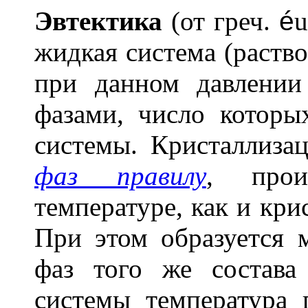
Эвт
е
ктика
(от греч.
é
u
жидкая система (раство
при данном давлении
фазами, число которы
системы. Кристаллизац
фаз правилу
, прои
температуре, как и кри
При этом образуется 
фаз того же состава
системы температура 