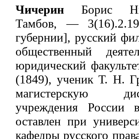
Чич
е
рин
Борис Никол
Тамбов, — 3(16).2.1
губернии], русский фи
общественный деяте
юридический факульте
(1849), ученик Т. Н. 
магистерскую ди
учреждения России в
оставлен при универс
кафедры русского права