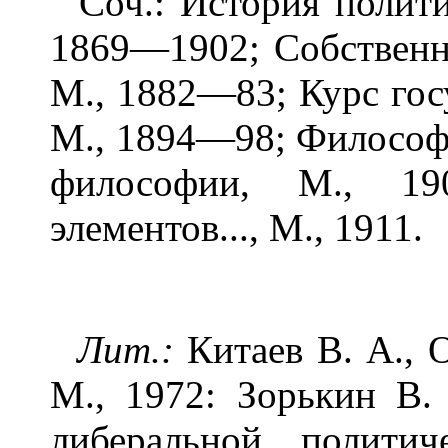
Соч.: История полити
1869—1902; Собственно
М., 1882—83; Курс гос
М., 1894—98; Философи
философии, М., 19
элементов..., М., 1911.
Лит.:
Китаев В. А., 
М., 1972: Зорькин В.
либеральной полити