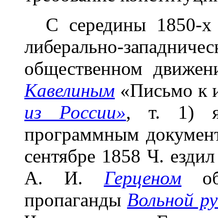
С середины 1850-х 
либерально-западни
общественном движен
Кавелиным
«Письмо к и
из России»
, т. 1) 
программным документ
сентябре 1858 Ч. ездил
А. И.
Герценом
об 
пропаганды
Вольной р