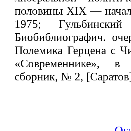
половины XIX — начала
1975; Гульбински
Биобиблиографич. оче
Полемика Герцена с Ч
«Современнике», в 
сборник, № 2, [Саратов]
Ог