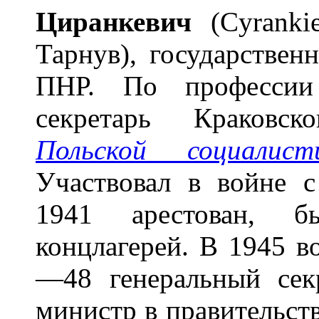
Циранк
е
вич
(Cyrankie
Тарнув), государствен
ПНР. По профессии
секретарь Краковск
Польской социалист
Участвовал в войне 
1941 арестован, б
концлагерей. В 1945 в
—48 генеральный се
министр в правительств