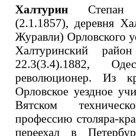
Халт
у
рин
Степан Ни
(2.1.1857), деревня Х
Журавли) Орловского у
Халтуринский райо
22.3(3.4).1882, Од
революционер. Из к
Орловское уездное уч
Вятском техничес
профессию столяра-кр
переехал в Петербу