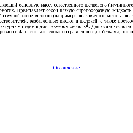
оставляющий основную массу естественного шёлкового (паутинно
тоногих. Представляет собой вязкую сиропообразную жидкость
разуя шёлковое волокно (например, шелковичные коконы шелкоп
астворителей, разбавленных кислот и щелочей, а также протео
уктурными единицами размером около 7
Å
. Для аминокислотно
розина в Ф. настолько велико по сравнению с др. белками, что 
Оглавление