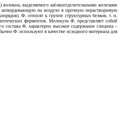
го) волокна, выделяемого шёлкоотделительными железами
, затвердевающую на воздухе в прочную нерастворимую
рядов). Ф. относят к группе структурных белков, т. н.
литических ферментов. Молекула Ф. представляет собой
го состава Ф. характерно высокое содержание глицина –
обычно Ф. используют в качестве исходного материала для