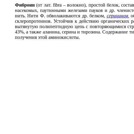
Фибро
и
н
(от лат. fibra – волокно), простой белок, с
насекомых, паутинными железами пауков и др. членис
нить. Нити Ф. обволакиваются др. белком,
серицином
,
об
склеропротеинов. Устойчив к действию органических р
вытянутую полипептидную цепь с повторяющимися стр
43%, а также аланина, серина и тирозина. Содержание ти
получения этой аминокислоты.