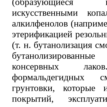
(образующиеся 
искусственными коп
алкилфенолов (наприме
этерификацией резоль
(т. н. бутанолизация с
бутанолизированны
консервных лак
формальдегидных с
грунтовки, которые 
покрытий, эксплуа