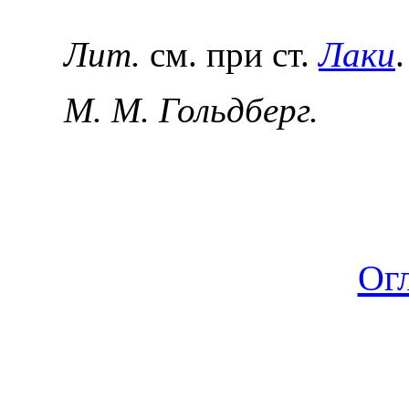
Лит.
см. при ст.
Лаки
.
М. М. Гольдберг.
Ог