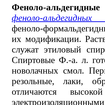
Фен
о
ло-альдег
и
дные
феноло-альдегидных 
феноло-формальдегидн
их модификации. Раст
служат этиловый спир
Спиртовые Ф.-а. л. го
новолачных смол. Перв
резольные, лаки, об
отличаются высоко
электроизоляционными