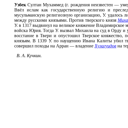
Узб
е
к
Султан Мухаммед (г. рождения неизвестен — уме
Ввёл ислам как государственную религию и преслед
мусульманскую религиозную организацию, У. удалось ли
между русскими князьями. Против тверского князя
Миха
У. в 1317 выдвинул на великое княжение Владимирское 
войска Юрия. Тогда У. вызвал Михаила на суд в Орду и 
восстание в Твери и опустошил Тверское княжество, п
князьям. В 1339 У. по наущению Ивана Калиты убил т
совершил походы на Арран — владение
Хулагуидов
на те
В. А. Кучкин.