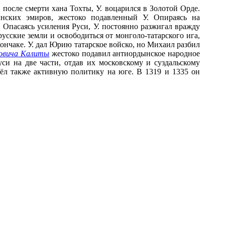
 после смерти хана Тохты, У. воцарился в Золотой Орде.
ынских эмиров, жестоко подавленный У. Опираясь на
 Опасаясь усиления Руси, У. постоянно разжигал вражду
усские земли и освободиться от монголо-татарского ига,
Кончаке. У. дал Юрию татарское войско, но Михаил разбил
ловича Калиты
жестоко подавил антиордынское народное
си на две части, отдав их московскому и суздальскому
ёл также активную политику на юге. В 1319 и 1335 он