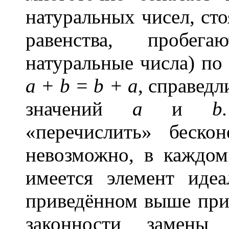
натуральных чисел, ст
равенства, пробега
натуральные числа) по 
а + b = b + a
,
справедл
значений
а
и
b.
«перечислить» беско
невозможно, в каждом
имеется элемент иде
приведённом выше при
законности замены 