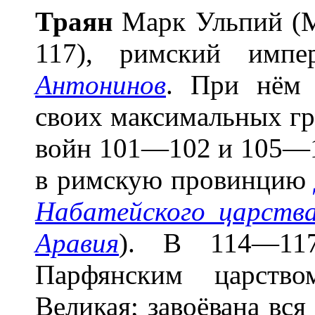
Тра
я
н
Марк Ульпий (Ma
117), римский импе
Антонинов
. При нём 
своих максимальных гра
войн 101—102 и 105—1
в римскую провинци
Набатейского царств
Аравия
). В 114—117
Парфянским царство
Великая; завоёвана вс