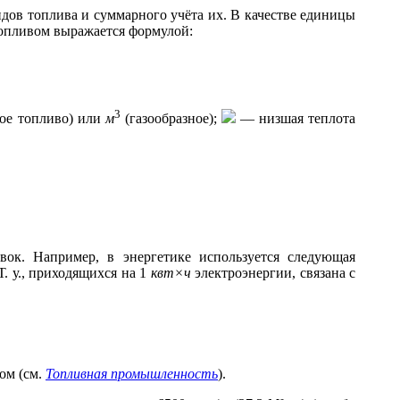
дов топлива и суммарного учёта их. В качестве единицы
топливом выражается формулой:
3
ое топливо) или
м
(газообразное);
— низшая теплота
вок. Например, в энергетике используется следующая
Т. у., приходящихся на 1
квт
×
ч
электроэнергии, связана с
ом (см.
Топливная промышленность
).