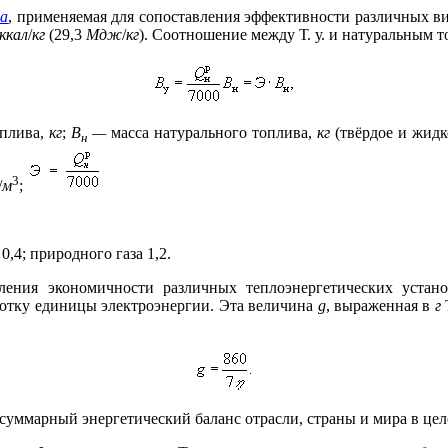
ва
, применяемая для сопоставления эффективности различных ви
ккал
/
кг
(29,3
Мдж
/
кг
). Соотношение между Т. у. и натуральным 
оплива,
кг
;
В
—
масса натурального топлива,
кг
(твёрдое и жидк
н
3
/
м
;
0,4; природного газа 1,2.
ения экономичности различных теплоэнергетических устано
аботку единицы электроэнергии. Эта величина
g
, выраженная в
г
суммарный энергетический баланс отрасли, страны и мира в цел