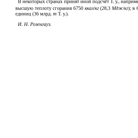
В некоторых странах принят иной подсчёт Т. у., наприм
высшую теплоту сгорания 6750
ккал
/
кг
(28,3
Мдж
/
кг
); в
единиц (36 млрд.
т
Т. у.).
И. Н. Розенгауз.