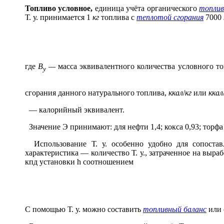
Т
о
пливо усл
о
вное,
единица учёта органического
топли
Т. у. принимается 1
кг
топлива с
теплотой сгорания
7000
где
B
—
масса эквивалентного количества условного т
y
сгорания данного натурального топлива,
ккал
/
кг
или
ккал
— калорийный эквивалент.
Значение Э принимают: для нефти 1,4; кокса 0,93; торфа 
Использование Т. у. особенно удобно для сопоставл
характеристика — количество Т. у., затраченное на выр
кпд установки
h
соотношением
С помощью Т. у. можно составить
топливный баланс
или 