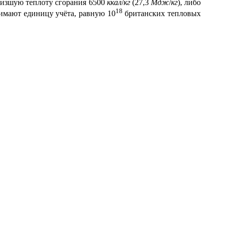
 низшую теплоту сгорания 6500
ккал
/
кг
(27,3
Мдж
/
кг
), либо
18
нимают единицу учёта, равную 10
британских тепловых