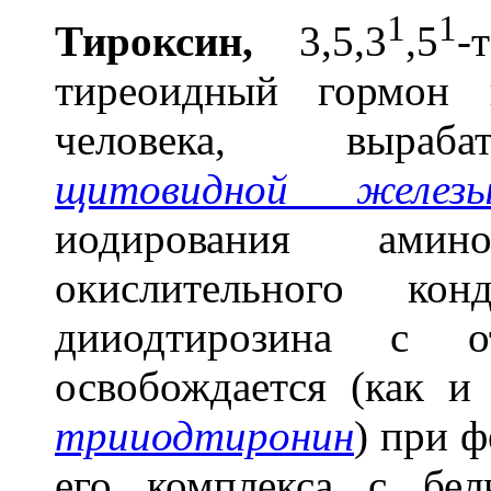
1
1
Тирокс
и
н,
3,5,3
,5
-
тиреоидный гормон 
человека, выраба
щитовидной желез
иодирования ами
окислительного кон
дииодтирозина с о
освобождается (как 
трииодтиронин
) при 
его комплекса с бе