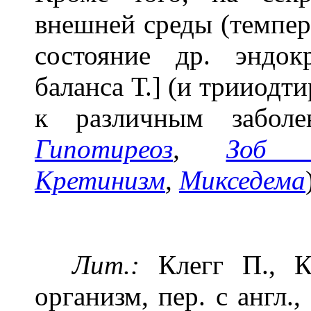
внешней среды (темпе
состояние др. эндо
баланса Т.] (и трииодт
к различным забол
Гипотиреоз
,
Зоб д
Кретинизм
,
Микседема
Лит.:
Клегг П., Кл
организм, пер. с англ.,