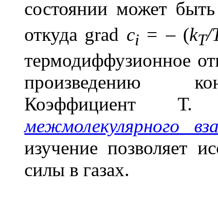
состоянии может быть
откуда grad
c
= –
(
k
/
i
T
термодиффузионное от
произведению кон
Коэффициент Т.
межмолекулярного вз
изучение позволяет и
силы в газах.