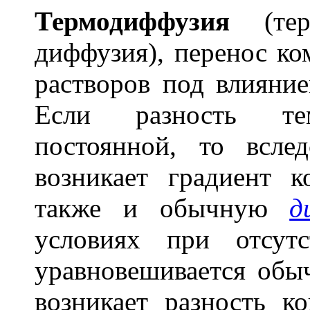
Термодифф
у
зия
(терм
диффузия), перенос ко
растворов под влиян
Если разность тем
постоянной, то всле
возникает градиент к
также и обычную
д
условиях при отсут
уравновешивается обы
возникает разность к