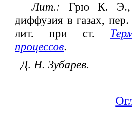
Лит.:
Грю К. Э., 
диффузия в газах, пер. 
лит. при ст.
Тер
процессов
.
Д. Н. Зубарев.
Ог