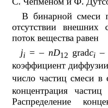
С. Чепменом и Ф. Дутс
В бинарной смеси п
отсутствии внешних
поток вещества равен
j
= – nD
grad
c
i
12
i
коэффициент диффузии
число частиц смеси в
концентрация части
Распределение конц