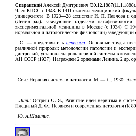
Спер
а
нский
Алексей Дмитриевич [30.12.1887(11.1.1888)
Член КПСС с 1943. В 1911 окончил медицинский факульт
университета. В 1923—28 ассистент И. П. Павлова и од
(Ленинград). заведующий отделами патофизиологии
экспериментальной медицины в Москве (с 1934). С 19
нормальной и патологической физиологии) заведующий 
С. — представитель
нервизма
.
Основные труды посвя
различной природы; методологии патологии и экспери
дистрофий, установлена роль нервной системы в компен
АН СССР (1937). Награжден 2 орденами Ленина, 2 др. ор
Соч.: Нервная система в патологии, М. — Л., 1930; Элем
Лит.:
Острый О. Я., Развитие идей нервизма в систем
Плецитый Д. Ф., Нервизм и современная патология (К 80-
Ю. А.Шилинис.