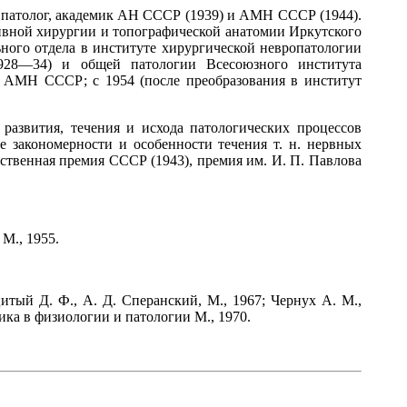
ий патолог, академик АН СССР (1939) и АМН СССР (1944).
тивной хирургии и топографической анатомии Иркутского
ьного отдела в институте хирургической невропатологии
1928—34) и общей патологии Всесоюзного института
и АМН СССР; с 1954 (после преобразования в институт
азвития, течения и исхода патологических процессов
 закономерности и особенности течения т. н. нервных
ственная премия СССР (1943), премия им. И. П. Павлова
М., 1955.
итый Д. Ф., А. Д. Сперанский, М., 1967; Чернух А. М.,
ика в физиологии и патологии М., 1970.