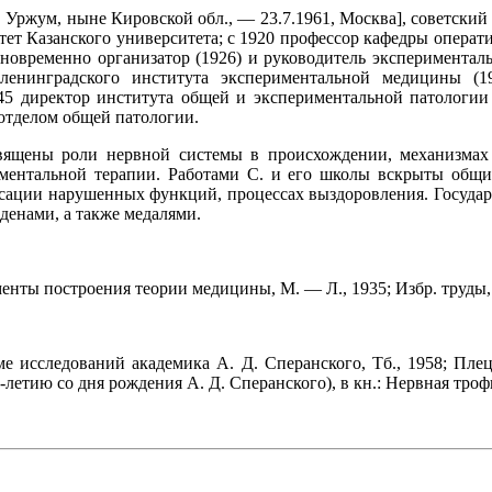
, Уржум, ныне Кировской обл., — 23.7.1961, Москва], советск
ет Казанского университета; с 1920 профессор кафедры опера
новременно организатор (1926) и руководитель экспериментал
 ленинградского института экспериментальной медицины (
45 директор института общей и экспериментальной патологи
отделом общей патологии.
щены роли нервной системы в происхождении, механизмах р
ментальной терапии. Работами С. и его школы вскрыты общие
сации нарушенных функций, процессах выздоровления. Государ
денами, а также медалями.
енты построения теории медицины, М. — Л., 1935; Избр. труды, 
е исследований академика А. Д. Сперанского, Тб., 1958; Плец
летию со дня рождения А. Д. Сперанского), в кн.: Нервная троф