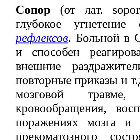
С
о
пор
(от лат. sopor
глубокое угнетение
рефлексов
. Больной в С
и способен реагиров
внешние раздражите
повторные приказы и т.
мозговой травме,
кровообращения, вос
поражениях мозга и 
прекоматозного сост