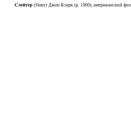
Сл
е
йтер
(Slater) Джон Кларк (р. 1900), американский физ