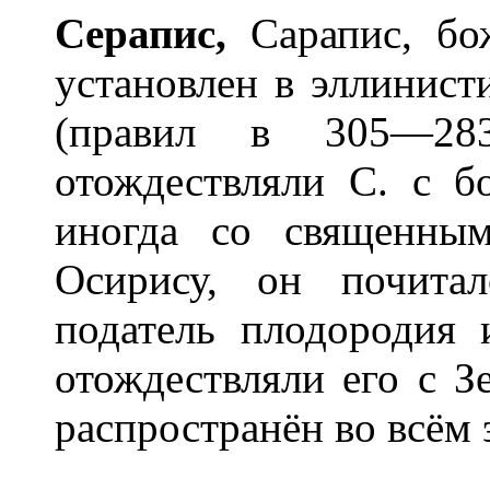
Сер
а
пис,
Сарапис, бож
установлен в эллинист
(правил в 305—28
отождествляли С. с 
иногда со священн
Осирису, он почита
податель плодородия 
отождествляли его с З
распространён во всём