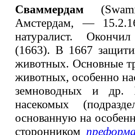
Св
а
ммердам
(Swamme
Амстердам, — 15.2.1
натуралист. Окончи
(1663). В 1667 защит
животных. Основные тр
животных, особенно на
земноводных и др. 
насекомых (подраз
основанную на особен
сторонником
преформ