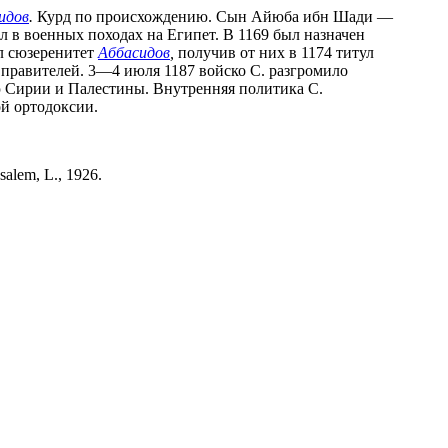
идов
.
Курд по происхождению. Сын Айюба ибн Шади —
л в военных походах на Египет. В 1169 был назначен
ил сюзеренитет
Аббасидов
,
получив от них в 1174 титул
 правителей. 3—4 июля 1187 войско С. разгромило
ью Сирии и Палестины. Внутренняя политика С.
й ортодоксии.
salem, L., 1926.