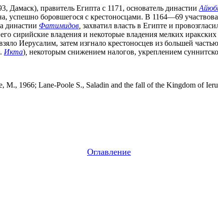
, Дамаск), правитель Египта с 1171, основатель династии
Айюб
на, успешно боровшегося с крестоносцами. В 1164—69 участвова
фа династии
Фатимидов
,
захватил власть в Египте и провозглас
его сирийские владения и некоторые владения мелких иракских
 взяло Иерусалим, затем изгнало крестоносцев из большей част
м.
Икта
)
,
некоторым снижением налогов, укреплением суннитско
, 1966; Lane-Poole S., Saladin and the fall of the Kingdom of Ieru
Оглавление