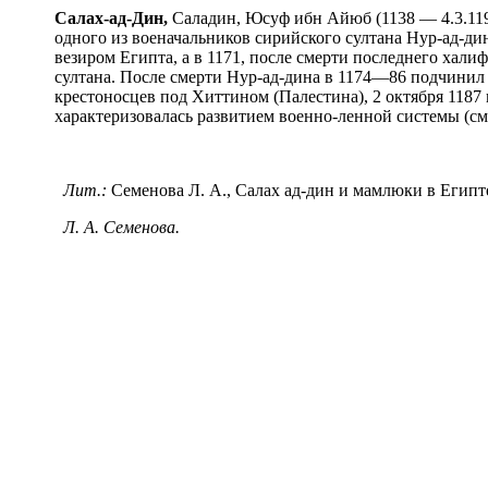
Сал
а
х-ад-Д
и
н,
Саладин, Юсуф ибн Айюб (1138 — 4.3.1193
одного из военачальников сирийского султана Нур-ад-ди
везиром Египта, а в 1171, после смерти последнего хали
султана. После смерти Нур-ад-дина в 1174—86 подчинил 
крестоносцев под Хиттином (Палестина), 2 октября 1187
характеризовалась развитием военно-ленной системы (с
Лит.:
Семенова Л. А., Салах ад-дин и мамлюки в Египте, М.
Л. А. Семенова.