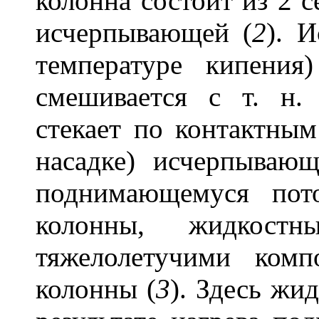
колонна состоит из 2 
исчерпывающей (
2
). 
температуре кипения
смешивается с т. н.
стекает по контактным
насадке) исчерпываю
поднимающемуся пот
колонны, жидкостн
тяжелолетучими комп
колонны (
3
). Здесь жи