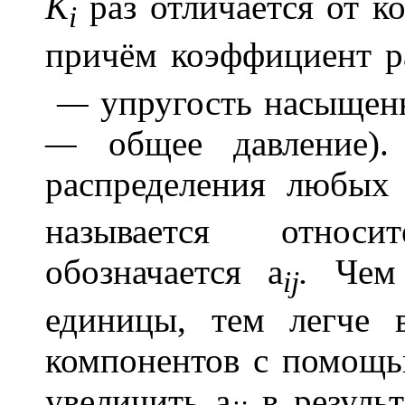
K
раз отличается от к
i
причём коэффициент р
—
упругость насыщен
—
общее давление).
распределения любых
называется относ
обозначается
a
.
Чем 
ij
единицы, тем легче 
компонентов с помощью
увеличить
a
в резуль