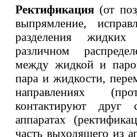
Ректифик
а
ция
(от поз
выпрямление, исправ
разделения жидких
различном распреде
между жидкой и паро
пара и жидкости, пер
направлениях (прот
контактируют друг 
аппаратах (ректифика
часть выходящего из а