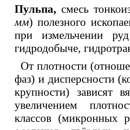
П
у
льпа,
смесь тонкоиз
мм
) полезного ископае
при измельчении ру
гидродобыче, гидротран
От плотности (отноше
фаз) и дисперсности (к
крупности) зависят в
увеличением плотно
классов (микронных р