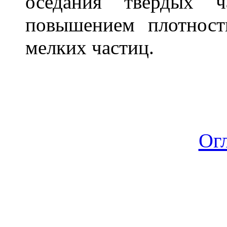
оседания твёрдых ч
повышением плотнос
мелких частиц.
Ог