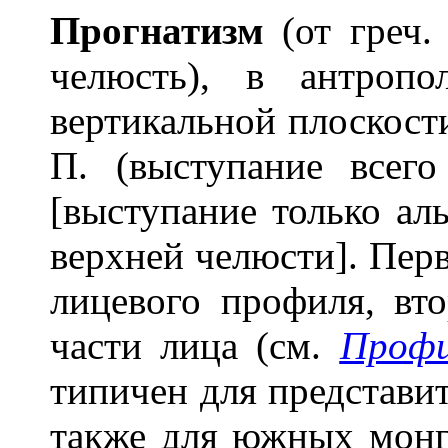
Прогнат
и
зм
(от греч.
челюсть), в антроп
вертикальной плоскост
П. (выступание всег
[выступание только аль
верхней челюсти]. Пер
лицевого профиля, вт
части лица (см.
Профи
типичен для представит
также для южных монго