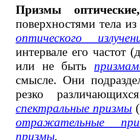
Пр
и
змы опт
и
ческие,
поверхностями тела из
оптического излучен
интервале его частот (
или не быть
призмам
смысле. Они подразд
резко различающихс
спектральные призмы
отражательные при
призмы
.