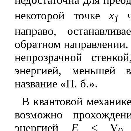
некоторой точке
x
1
направо, останавлив
обратном направлении. Т
непрозрачной стенко
энергией, меньшей 
название «П. б.».
В квантовой механике,
возможно прохожден
энергией
E
< V
(
0