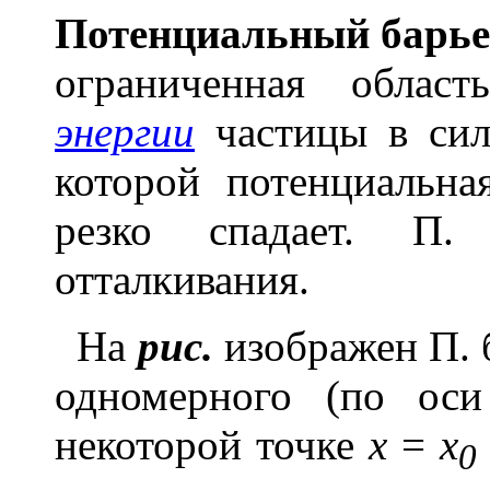
Потенци
а
льный барь
е
ограниченная обла
энергии
частицы в сил
которой потенциальна
резко спадает. П. 
отталкивания.
На
рис.
изображен П. 
одномерного (по о
некоторой точке
х
=
x
0