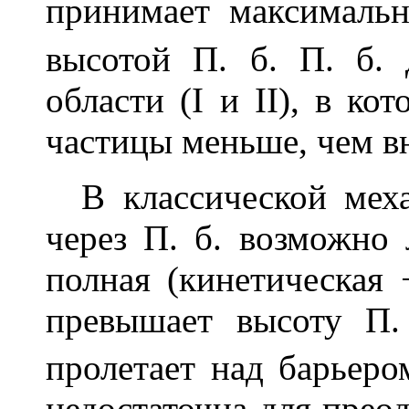
принимает максималь
высотой П. б. П. б. 
области (I и II), в ко
частицы меньше, чем вну
В классической меха
через П. б. возможно 
полная (кинетическая
превышает высоту П
пролетает над барьеро
недостаточна для прео