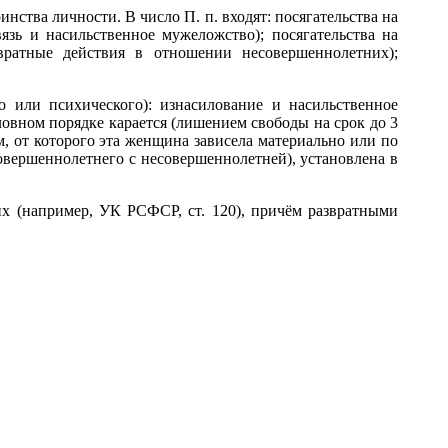
нства личности. В число П. п. входят: посягательства на
ь и насильственное мужеложство); посягательства на
вратные действия в отношении несовершеннолетних);
 или психического): изнасилование и насильственное
овном порядке карается (лишением свободы на срок до 3
 от которого эта женщина зависела материально или по
овершеннолетнего с несовершеннолетней), установлена в
х (например, УК РСФСР, ст. 120), причём развратными