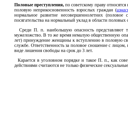
Полов
ы
е преступл
е
ния,
по советскому праву относятся 
половую неприкосновенность взрослых граждан (
изнас
нормальное развитие несовершеннолетних (половое 
посягательства на нормальный уклад в области половых
Среди П. п. наибольшую опасность представляют те,
мужеложство. В то же время немалую общественную опас
лет) принуждение женщины к вступлению в половую свя
службе. Ответственность за половое сношение с лицом,
виде лишения свободы на срок до 3 лет.
Карается в уголовном порядке и такое П. п., как со
действиями считаются не только физические сексуальные 