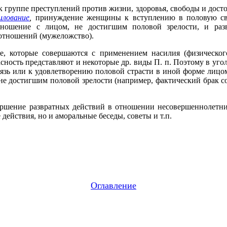
к группе преступлений против жизни, здоровья, свободы и достои
илование
,
принуждение женщины к вступлению в половую связ
сношение с лицом, не достигшим половой зрелости, и раз
 отношений (мужеложство).
 которые совершаются с применением насилия (физического
ность представляют и некоторые др. виды П. п. Поэтому в угол
зь или к удовлетворению половой страсти в иной форме лицом,
 не достигшим половой зрелости (например, фактический брак с
вершение развратных действий в отношении несовершеннолетни
действия, но и аморальные беседы, советы и т.п.
Оглавление