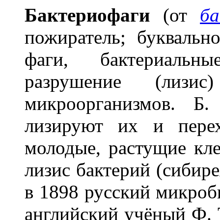
Бактериоф
а
ги
(от
ба
пожиратель; буквальн
фаги, бактериальн
разрушение (лизи
микроорганизмов. Б.
лизируют их и перех
молодые, растущие кл
лизис бактерий (сибир
в 1898 русский микроб
английский учёный Ф. 