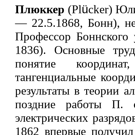
Пл
ю
ккер
(Pl
ü
cker) Юл
— 22.5.1868, Бонн), н
Профессор Боннского 
1836). Основные тру
понятие координа
тангенциальные коорд
результаты в теории а
поздние работы П. 
электрических разрядов
1862 впервые получил