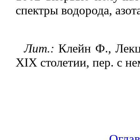
спектры водорода, азота
Лит.:
Клейн Ф., Лекц
XIX столетии, пер. с нем
Огла