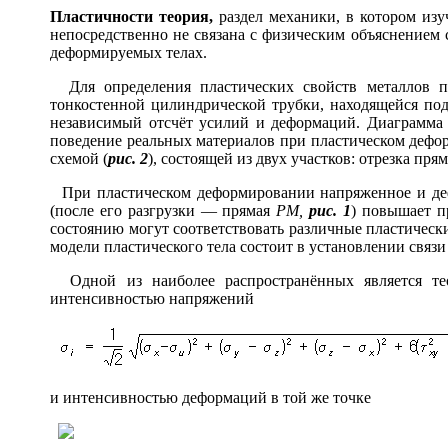
Пласт
и
чности те
о
рия,
раздел механики, в котором изу
непосредственно не связана с физическим объяснением
деформируемых телах.
Для определения пластических свойств металлов п
тонкостенной цилиндрической трубки, находящейся под
независимый отсчёт усилий и деформаций. Диаграмма
поведение реальных материалов при пластическом дефо
схемой (
рис. 2
), состоящей из двух участков: отрезка пря
При пластическом деформировании напряженное и дефо
(после его разгрузки — прямая
PM,
рис. 1
) повышает п
состоянию могут соответствовать различные пластическ
модели пластического тела состоит в установлении свя
Одной из наиболее распространённых является тео
интенсивностью напряжений
и интенсивностью деформаций в той же точке