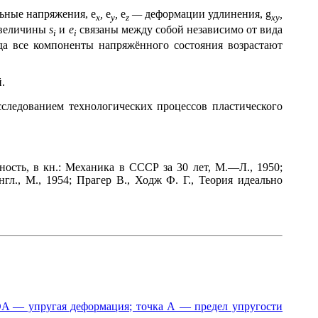
ьные напряжения,
e
,
e
,
e
—
деформации удлинения,
g
,
x
y
z
xy
о величины
s
и
e
связаны между собой независимо от вида
i
i
гда все компоненты напряжённого состояния возрастают
.
сследованием технологических процессов пластического
сть, в кн.: Механика в СССР за 30 лет, М.—Л., 1950;
гл., М., 1954; Прагер В., Ходж Ф. Г., Теория идеально
 OA — упругая деформация; точка А — предел упругости