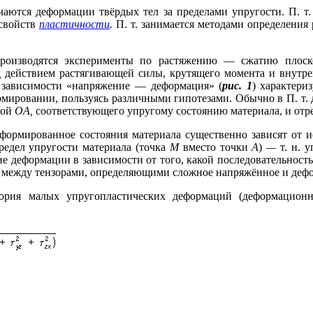
чаются деформации твёрдых тел за пределами упругости. П. т.
 свойств
пластичности
.
П. т. занимается методами определения
роизводятся эксперименты по растяжению — сжатию плоск
 действием растягивающей силы, крутящего момента и внутрен
 зависимости «напряжение — деформация» (
рис. 1
) характери
рмировании, пользуясь различными гипотезами. Обычно в П. 
мой
OA,
соответствующего упругому состоянию материала, и отр
рмированное состояния материала существенно зависят от ис
редел упругости материала (точка
М
вместо точки
А
)
—
т. н. 
ие деформации в зависимости от того, какой последовательнос
зи между тензорами, определяющими сложное напряжённое и деф
рия малых упругопластических деформаций (деформационна