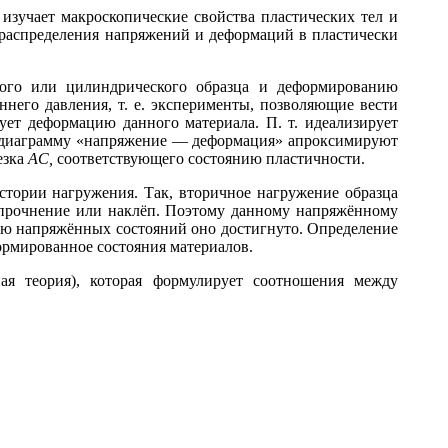
 изучает макроскопические свойства пластических тел и
 распределения напряжений и деформаций в пластически
ого или цилиндрического образца и деформированию
него давления, т. е. эксперименты, позволяющие вести
зует деформацию данного материала. П. т. идеализирует
т. диаграмму «напряжение — деформация» апроксимируют
езка
AC,
соответствующего состоянию пластичности.
тории нагружения. Так, вторичное нагружение образца
упрочнение или наклёп. Поэтому данному напряжённому
тью напряжённых состояний оно достигнуто. Определение
ормированное состояния материалов.
я теория), которая формулирует соотношения между