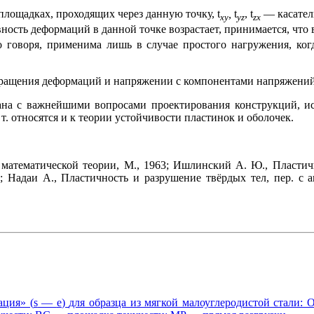
лощадках, проходящих через данную точку,
t
,
t
,
t
— касател
xy
yz
zx
вность деформаций в данной точке возрастает, принимается, чт
о говоря, применима лишь в случае простого нагружения, ко
иращения деформаций и напряжении с компонентами напряжений
зана с важнейшими вопросами проектирования конструкций, и
. относятся и к теории устойчивости пластинок и оболочек.
тематической теории, М., 1963; Ишлинский А. Ю., Пластично
 Надаи А., Пластичность и разрушение твёрдых тел, пер. с ан
ация» (
s
—
e
)
для образца из мягкой малоуглеродистой стали: