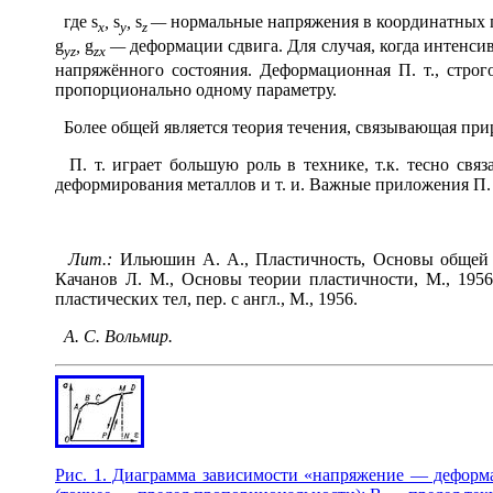
где
s
,
s
,
s
—
нормальные напряжения в координатных п
x
y
z
g
,
g
—
деформации сдвига. Для случая, когда интенси
yz
zx
напряжённого состояния. Деформационная П. т., строг
пропорционально одному параметру.
Более общей является теория течения, связывающая пр
П. т. играет большую роль в технике, т.к. тесно свя
деформирования металлов и т. и. Важные приложения П. т
Лит.:
Ильюшин А. А., Пластичность, Основы общей ма
Качанов Л. М., Основы теории пластичности, М., 1956;
пластических тел, пер. с англ., М., 1956.
А. С. Вольмир.
Рис. 1. Диаграмма зависимости «напряжение — деформ