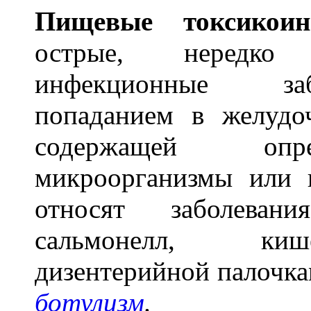
Пищев
ы
е токсикои
острые, нередко
инфекционные заб
попаданием в желудо
содержащей опре
микроорганизмы или 
относят заболеван
сальмонелл, киш
дизентерийной палочка
ботулизм
.