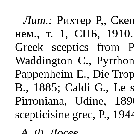
Лит.:
Рихтер Р,, Ске
нем., т. 1, СПБ, 1910
Greek sceptics from P
Waddington C., Pyrrhon 
Pappenheim E., Die Trop
B., 1885; Caldi G., Le s
Pirroniana, Udine, 18
scepticisine grec, P., 194
А. Ф. Лосев.