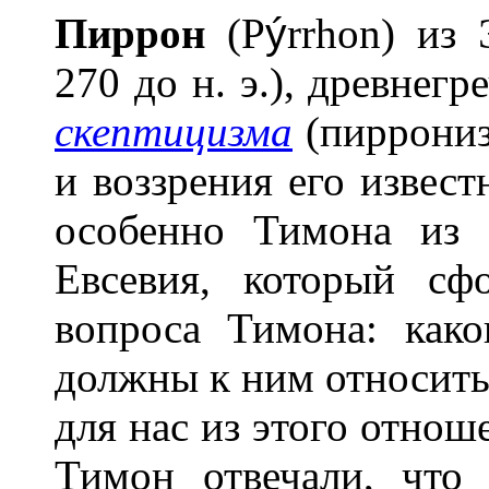
Пирр
о
н
(P
ý
rrhon) из
270 до н. э.), древнег
скептицизма
(пиррониз
и воззрения его извест
особенно Тимона из
Евсевия, который сф
вопроса Тимона: как
должны к ним относить
для нас из этого отнош
Тимон отвечали, что