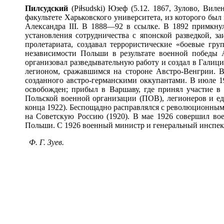
Пилс
у
дский
(Pi
ł
sudski) Юзеф (5.12. 1867, Зулово, Вил
факультете Харьковского университета, из которого был
Александра III. В 1888—92 в ссылке. В 1892 примкн
установления сотрудничества с японской разведкой, з
пролетариата, создавал террористические «боевые гр
независимости Польши в результате военной победы А
организовал разведывательную работу и создал в Гали
легионом, сражавшимся на стороне Австро-Венгрии. В 
созданного австро-германскими оккупантами. В июле 1
освобожден; прибыл в Варшаву, где принял участие 
Польской военной организации (ПОВ), легионеров и ед
конца 1922). Беспощадно расправлялся с революционны
на Советскую Россию (1920). В мае 1926 совершил во
Польши. С 1926 военный министр и генеральный инспект
Ф. Г. Зуев.