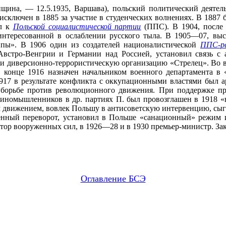
енщина, — 12.5.1935, Варшава), польский политический деяте
 исключен в 1885 за участие в студенческих волнениях. В 188
ул к
Польской социалистической партии
(ППС). В 1904, после 
аинтересованной в ослаблении русского тыла. В 1905—07, вы
уппы». В 1906 один из создателей националистической
ППС-ре
встро-Венгрии и Германии над Россией, установил связь с 
ции диверсионно-террористическую организацию «Стрелец». Во
конце 1916 назначен начальником военного департамента в «
917 в результате конфликта с оккупационными властями был 
в борьбе против революционного движения. При поддержке п
иномышленников в др. партиях П. был провозглашен в 1918 «на
м движением, вовлек Польшу в антисоветскую интервенцию, сыг
енный переворот, установил в Польше «санационный» режим 
ор вооруженных сил, в 1926—28 и в 1930 премьер-министр. Зак
Оглавление БСЭ