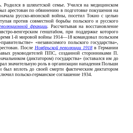
ль. Родился в шляхетской семье. Учился на медицинском
7 был арестован по обвинению в подготовке покушения на
начала русско-японской войны, посетил Токио с целью
ступая против совместной борьбы польского и русского
волюционной фракции
.
Рассчитывая на восстановление
австро-венгерским генштабом, при поддержке которого
 время 1-й мировой войны 1914—18 командовал польским
правительстве» «независимого польского государства»,
арестован. После
Ноябрьской революции 1918
в Германии
равых руководителей ППС, созданной сторонниками П.
чальником (диктатором) государства» (оставался им до
рал значительную роль в организации нападения Польши
и был вплоть до своей смерти фактическим диктатором
лючил польско-германское соглашение 1934.