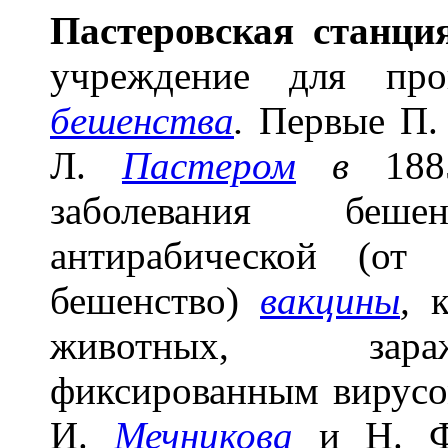
Паст
е
ровская ст
а
нция
учреждение для про
бешенства
.
Первые П. 
Л.
Пастером
в
1885
заболевания бе
антирабической (от
бешенство)
вакцины
,
к
животных, зара
фиксированным вирусо
И.
Мечникова
и Н. 