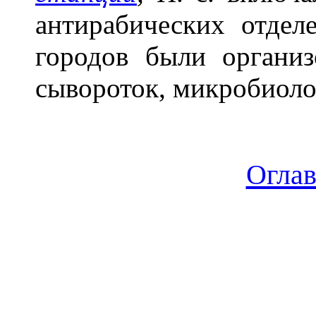
антирабических отдел
городов были органи
сывороток, микробиоло
Огла