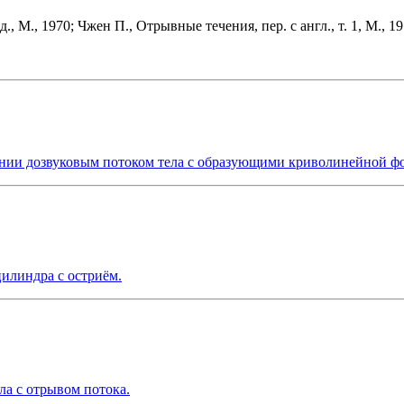
, М., 1970; Чжен П., Отрывные течения, пер. с англ., т. 1, М., 19
кании дозвуковым потоком тела с образующими криволинейной ф
цилиндра с остриём.
ла с отрывом потока.