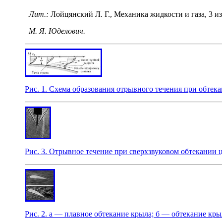
Лит.:
Лойцянский Л. Г., Механика жидкости и газа, 3 изд.
М. Я. Юделович.
Рис. 1. Схема образования отрывного течения при обте
Рис. 3. Отрывное течение при сверхзвуковом обтекании 
Рис. 2. а — плавное обтекание крыла; б — обтекание кры