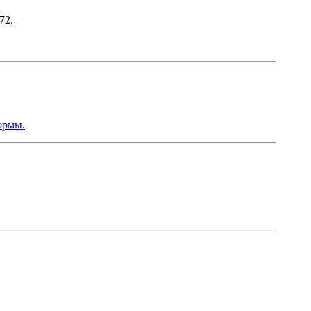
72.
ормы.