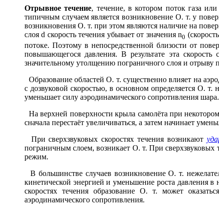
Отрывн
о
е теч
е
ние
, течение, в котором поток газа ил
типичным случаем является возникновение О. т. у пов
возникновения О. т. при этом являются наличие на повер
слоя
d
скорость течения убывает от значения
n
(скорость
0
потоке. Поэтому в непосредственной близости от повер
повышающегося давления. В результате эта скорость 
значительному утолщению пограничного слоя и отрыву п
Образование областей О. т. существенно влияет на аэр
с дозвуковой скоростью, в основном определяется О. т.
уменьшает силу аэродинамического сопротивления шара.
На верхней поверхности крыла самолёта при некотором уг
сначала перестаёт увеличиваться, а затем начинает умень
При сверхзвуковых скоростях течения возникают
уда
пограничным слоем, возникает О. т. При сверхзвуковых т
режим.
В большинстве случаев возникновение О. т. нежелате
кинетической энергией и уменьшение роста давления в 
скоростях течения образование О. т. может оказать
аэродинамического сопротивления.