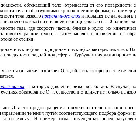
и жидкости, обтекающий тело, отрывается от его поверхности
ерхности тела с образующими криволинейной формы, например у
хности тела вязкого
пограничного слоя
и повышение давления в 
 внешнего потока) на внешней границе слоя до
n
=
0 на поверхн
хности тела, где скорость частиц близка к нулю, их кинетичес
становится равной нулю, а затем меняет направление на обр
отока от стенки.
одинамические (или гидродинамические) характеристики тел. Н
 на поверхности задней полусферы. Турбулизация ламинарного по
ле атаки также возникает О. т., область которого с увеличени
шаться.
рные волны
, в которых давление резко возрастает. В случае, 
ечениях образование О. т. существенно влияет не только на аэр
льно. Для его предотвращения применяют отсос пограничного 
направлении течения путём соответствующего подбора формы п
ся и полезным. Например, игла, помещенная перед затупле