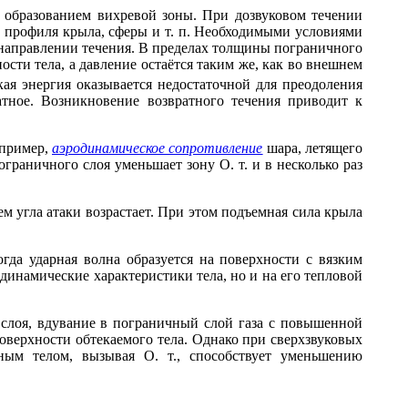
 с образованием вихревой зоны. При дозвуковом течении
 профиля крыла, сферы и т. п. Необходимыми условиями
направлении течения. В пределах толщины пограничного
ости тела, а давление остаётся таким же, как во внешнем
кая энергия оказывается недостаточной для преодоления
атное. Возникновение возвратного течения приводит к
апример,
аэродинамическое сопротивление
шара, летящего
граничного слоя уменьшает зону О. т. и в несколько раз
ем угла атаки возрастает. При этом подъемная сила крыла
когда ударная волна образуется на поверхности с вязким
одинамические характеристики тела, но и на его тепловой
слоя, вдувание в пограничный слой газа с повышенной
оверхности обтекаемого тела. Однако при сверхзвуковых
нным телом, вызывая О. т., способствует уменьшению