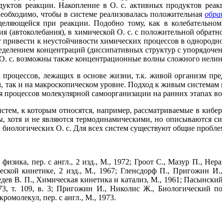
дуктов реакции. Накопление в О. с. активных продуктов реак
еобходимо, чтобы в системе реализовалась положительная
обра
ыделяющейся при реакции. Подобно тому, как в колебательно
я (автоколебания), в химической О. с. с положительной обрат
 привести к неустойчивости химических процессов в однородной
елением концентраций (диссипативных структур с упорядоченн
О. с. возможны также концентрационные волны сложного нелин
процессов, лежащих в основе жизни, т.к. живой организм пре
 так и на макроскопическом уровне. Подход к живым системам к
я процессов молекулярной самоорганизации на ранних этапах в
истем, к которым относятся, например, рассматриваемые в киб
ы, хотя и не являются термодинамическими, но описываются си
 биологических О. с. Для всех систем существуют общие пробл
зика, пер. с англ., 2 изд., М., 1972; Гроот С., Мазур П., Нер
ской кинетике, 2 изд., М., 1967; Гленсдорф П., Пригожин И.
бедев В. П., Химическая кинетика и катализ, М., 1961; Пасынск
73, т. 109, в. 3; Пригожин И., Николис Ж., Биологический по
молекул, пер. с англ., М., 1973.