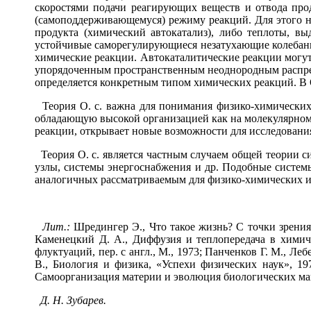
скоростями подачи реагирующих веществ и отвода про
(самоподдерживающемуся) режиму реакций. Для этого н
продукта (химический автокатализ), либо теплоты, в
устойчивые саморегулирующиеся незатухающие колебани
химические реакции. Автокаталитические реакции могут
упорядоченным пространственным неоднородным распред
определяется конкретным типом химических реакций. В 
Теория О. с. важна для понимания физико-химических 
обладающую высокой организацией как на молекулярном,
реакции, открывает новые возможности для исследовани
Теория О. с. является частным случаем общей теории с
узлы, системы энергоснабжения и др. Подобные систем
аналогичных рассматриваемым для физико-химических и
Лит.:
Шредингер Э., Что такое жизнь? С точки зрения фи
Каменецкий Д. А., Диффузия и теплопередача в химиче
флуктуаций, пер. с англ., М., 1973; Панченков Г. М., Ле
В., Биология и физика, «Успехи физических наук», 19
Самоорганизация материи и эволюция биологических макро
Д. Н. Зубарев.