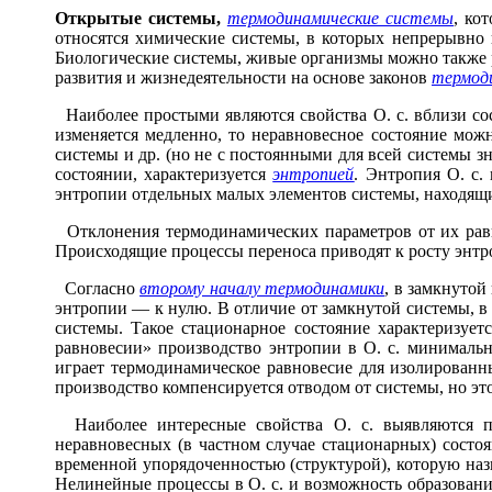
Откр
ы
тые сист
е
мы,
термодинамические системы
, ко
относятся химические системы, в которых непрерывно 
Биологические системы, живые организмы можно также р
развития и жизнедеятельности на основе законов
термоди
Наиболее простыми являются свойства О. с. вблизи сос
изменяется медленно, то неравновесное состояние мож
системы и др. (но не с постоянными для всей системы зн
состоянии, характеризуется
энтропией
. Энтропия О. с.
энтропии отдельных малых элементов системы, находящи
Отклонения термодинамических параметров от их равн
Происходящие процессы переноса приводят к росту энт
Согласно
второму началу термодинамики
, в замкнутой
энтропии — к нулю. В отличие от замкнутой системы, в
системы. Такое стационарное состояние характеризуе
равновесии» производство энтропии в О. с. минимальн
играет термодинамическое равновесие для изолированны
производство компенсируется отводом от системы, но это
Наиболее интересные свойства О. с. выявляются п
неравновесных (в частном случае стационарных) состо
временной упорядоченностью (структурой), которую наз
Нелинейные процессы в О. с. и возможность образован