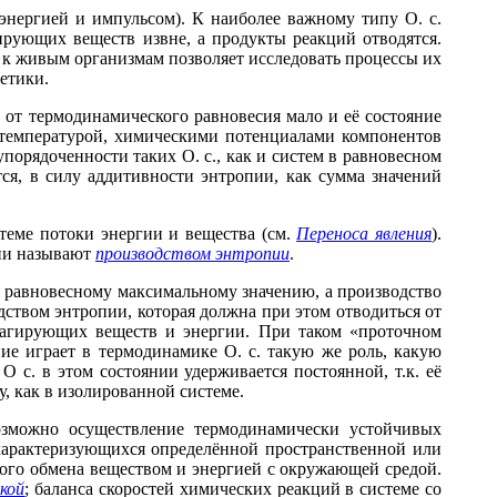
энергией и импульсом). К наиболее важному типу О. с.
ирующих веществ извне, а продукты реакций отводятся.
 к живым организмам позволяет исследовать процессы их
етики.
 от термодинамического равновесия мало и её состояние
: температурой, химическими потенциалами компонентов
упорядоченности таких О. с., как и систем в равновесном
тся, в силу аддитивности энтропии, как сумма значений
еме потоки энергии и вещества (см.
Переноса явления
).
ени называют
производством энтропии
.
му равновесному максимальному значению, а производство
ством энтропии, которая должна при этом отводиться от
реагирующих веществ и энергии. При таком «проточном
ние играет в термодинамике О. с. такую же роль, какую
 с. в этом состоянии удерживается постоянной, т.к. её
, как в изолированной системе.
зможно осуществление термодинамически устойчивых
 характеризующихся определённой пространственной или
ного обмена веществом и энергией с окружающей средой.
кой
; баланса скоростей химических реакций в системе со