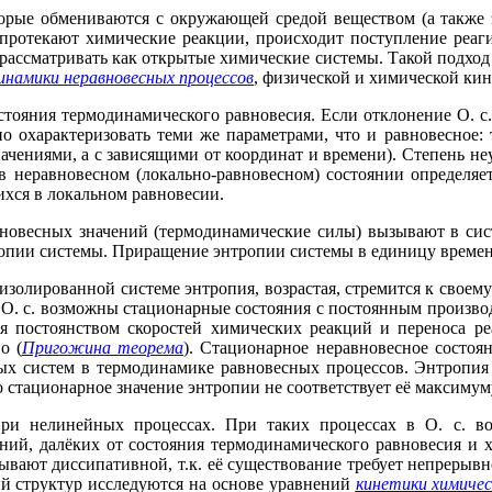
торые обмениваются с окружающей средой веществом (а также 
протекают химические реакции, происходит поступление реаг
ассматривать как открытые химические системы. Такой подход
намики неравновесных процессов
, физической и химической кин
тояния термодинамического равновесия. Если отклонение О. с.
но охарактеризовать теми же параметрами, что и равновесное
ачениями, а с зависящими от координат и времени). Степень не
 в неравновесном (локально-равновесном) состоянии определяе
хся в локальном равновесии.
овесных значений (термодинамические силы) вызывают в сист
ропии системы. Приращение энтропии системы в единицу врем
 изолированной системе энтропия, возрастая, стремится к свое
 О. с. возможны стационарные состояния с постоянным производ
тся постоянством скоростей химических реакций и переноса 
о (
Пригожина теорема
). Стационарное неравновесное состоя
х систем в термодинамике равновесных процессов. Энтропия О
 стационарное значение энтропии не соответствует её максимуму
ри нелинейных процессах. При таких процессах в О. с. во
яний, далёких от состояния термодинамического равновесия и
ывают диссипативной, т.к. её существование требует непрерыв
ий структур исследуются на основе уравнений
кинетики химичес