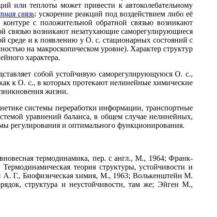
ций или теплоты может привести к автоколебательному
тная связь
: ускорение реакций под воздействием либо её
м контуре с положительной обратной связью возникают
ной связью возникают незатухающие саморегулирующиеся
 среде и к появлению у О. с. стационарных состояний с
остью на макроскопическом уровне). Характер структур
ейного характера.
дставляет собой устойчивую саморегулирующуюся О. с.,
ак к О. с., в которых протекают нелинейные химические
озникновения жизни.
ернетике системы переработки информации, транспортные
стемой уравнений баланса, в общем случае нелинейных,
емы регулирования и оптимального функционирования.
авновесная термодинамика, пер. с англ., М., 1964; Франк-
, Термодинамическая теория структуры, устойчивости и
ий А. Г., Биофизическая химия, М., 1963; Волькенштейн М.
рядок, структура и неустойчивости, там же; Эйген М.,