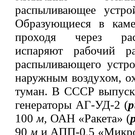
распыливающее устрой
Образующиеся в каме
проходя через рас
испаряют рабочий р
распыливающего устро
наружным воздухом, ох
туман. В СССР выпуска
генераторы АГ-УД-2 (
р
100
м,
ОАН «Ракета» (
90
м
и АПП-0,5 «Микро