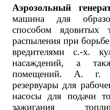
Аэроз
о
льный генер
а
машина для образов
способом ядовитых 
распыления при борьб
вредителями с.-х. к
насаждений, а так
помещений. А. г. 
резервуары для рабочег
насосы для подачи то
зажигания топли