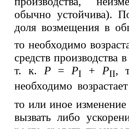
производства, неиз
обычно устойчива). 
доля возмещения в общ
то необходимо возраст
средств производства 
т. к.
Р
=
P
+
P
, 
I
II
необходимо возрастае
то или иное изменени
вызвать либо ускорен