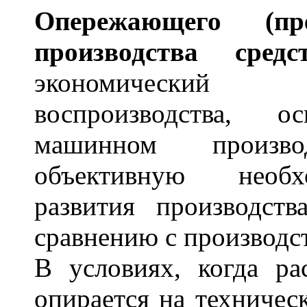
Опереж
а
ющего (пр
произв
о
дства средс
экономический 
воспроизводства, 
машинном производ
объективную необх
развития производств
сравнению с производс
В условиях, когда ра
опирается на техничес