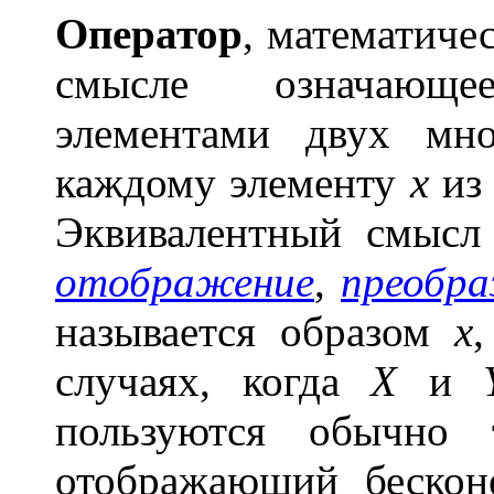
Опер
а
тор
, математиче
смысле означающе
элементами двух мн
каждому элементу
х
и
Эквивалентный смысл
отображение
,
преобра
называется образом
х
,
случаях, когда
Х
и
пользуются обычно 
отображающий бескон