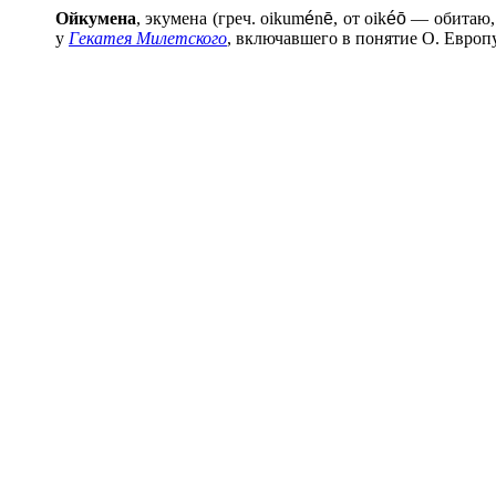
Ойкум
е
на
, экумена (греч. oikum
é
n
ē
, от oik
é
ō
— обитаю, 
у
Гекатея Милетского
, включавшего в понятие О. Евро