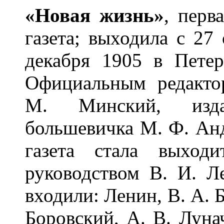
«Н
о
вая ж
и
знь»
, перв
газета; выходила с 27 
декабря 1905 в Пете
Официальным редакто
М. Минский, изда
большевичка М. Ф. Анд
газета стала выход
руководством В. И. Л
входили: Ленин, В. А. Б
Боровский, А. В. Луна