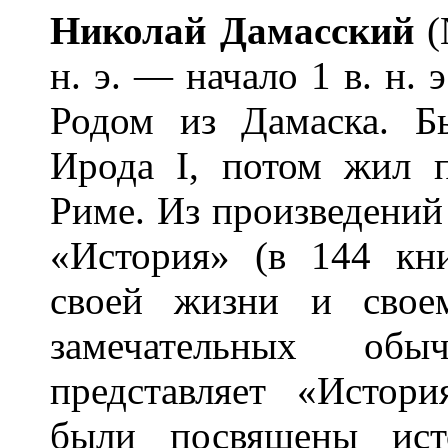
Никол
а
й Дам
а
сский
(
н. э. — начало 1 в. н. 
Родом из Дамаска. Б
Ирода I, потом жил 
Риме. Из произведений
«История» (в 144 кн
своей жизни и свое
замечательных обы
представляет «Истор
были посвящены ист