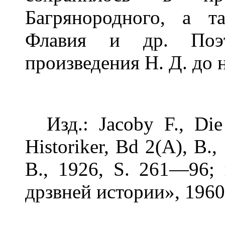
Багрянородного, а 
Флавия и др. Поэт
произведения Н. Д. до 
Изд.: Jacoby F., Die 
Historiker, Bd 2(А), В.
В., 1926, S. 261—96;
дрзвней истории», 196