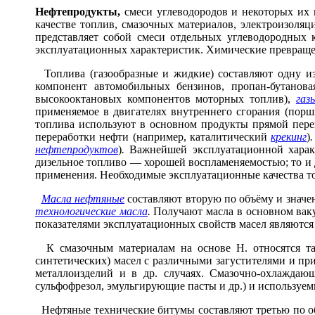
Нефтепрод
у
кты,
смеси углеводородов и некоторых их 
качестве топлив, смазочных материалов, электроизоляц
представляет собой смеси отдельных углеводородных
эксплуатационных характеристик. Химические превращен
Топлива (газообразные и жидкие) составляют одну 
компонент автомобильных бензинов, пропан-бутанов
высокооктановых компонентов моторных топлив),
газ
применяемое в двигателях внутреннего сгорания (порш
топлива используют в основном продукты прямой перег
переработки нефти (например, каталитический
крекинг
)
.
нефтепродуктов
)
.
Важнейшей эксплуатационной характе
дизельное топливо — хорошей воспламеняемостью; то и 
применения. Необходимые эксплуатационные качества т
Масла нефтяные
составляют вторую по объёму и значе
технологические масла
.
Получают масла в основном вак
показателями эксплуатационных свойств масел являются в
К смазочным материалам на основе Н. относятся 
синтетических) масел с различными загустителями и пр
металлоизделий и в др. случаях. Смазочно-охлажда
сульфофрезол, эмульгирующие пасты и др.) и используем
Нефтяные технические битумы составляют третью по об