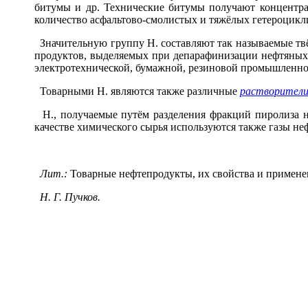
битумы и др. Технические битумы получают концентра
количество асфальтово-смолистых и тяжёлых гетероцикл
Значительную группу Н. составляют так называемые твё
продуктов, выделяемых при депарафинизации нефтяных 
электротехнической, бумажной, резиновой промышленност
Товарными Н. являются также различные
растворител
Н., получаемые путём разделения фракций пиролиза неф
качестве химического сырья используются также газы не
Лит.:
Товарные нефтепродукты, их свойства и применение
Н. Г. Пучков.