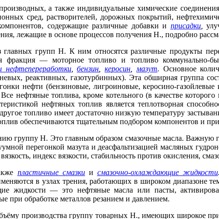
производных, а также индивидуальные химические соединени
ионных сред, растворителей, дорожных покрытий, нефтехимиче
 компонентов, содержащие различные добавки и
присадки
,
улу
ия, лежащие в основе процессов получения Н., подробно рассм
из главных групп Н. К ним относятся различные продукты пе
ая фракция — моторное топливо и топливо коммунально-бы
ы нефтепереработки
,
бензин
,
керосин
,
мазут
.
Основное колич
невых, реактивных, газотурбинных). Эта обширная группа сос
онки нефти (бензиновые, лигроиновые, керосино-газойлевые 
Все нефтяные топлива, кроме котельного (в качестве которого 
ристикой нефтяных топлив является теплотворная способнос
другое топливо имеет достаточно низкую температуру застывани
оплив обеспечиваются тщательным подбором компонентов и при
нию группу Н. Это главным образом смазочные масла. Важную 
уумной перегонкой мазута и деасфальтизацией масляных гудрон
язкость, индекс вязкости, стабильность против окисления, сма
также
пластичные смазки
и
смазочно-охлаждающие жидкости
именяются в узлах трения, работающих в широком диапазоне те
ющие жидкости — это нефтяные масла или пасты, активиро
ые при обработке металлов резанием и давлением.
ъёму производства группу товарных Н., имеющих широкое при