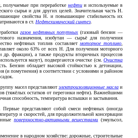
я, получаемые при переработке
нефти
и используемые в
ского сырья и для других целей. Значительная часть Н.
чшающие свойства Н. и повышающие стабильность их
атриваются в ст.
Нефтехимический синтез
.
реработки
газов нефтяных попутных
(газовый бензин —
тового назначения, изобутан — сырьё для получения
ество нефтяных топлив составляет
моторное топливо
,
тавляет около 63% от всех Н. Для получения моторного
и др. фракции), а также продукты вторичных процессов
используется мазут), подвергаются очистке (см.
Очистка
ть. Бензин обладает высокой стойкостью к детонации,
я (и помутнения) в соответствии с условиями и районом
садок.
группу масел представляют
электроизоляционные масла
и
ов (тяжёлых остатков от перегонки нефти). Важнейшими
зочная способность, температура вспышки и застывания.
.
Первые представляют собой смеси нефтяных (иногда
мператур и скоростей, для продолжительной консервации
ванные
поверхностно-активными веществами
(эмульсол,
менение в народном хозяйстве: дорожные, строительные