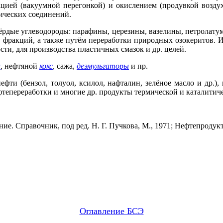
цией (вакуумной перегонкой) и окислением (продувкой воздух
ических соединений.
рдые углеводороды: парафины, церезины, вазелины, петролатум
фракций, а также путём переработки природных озокеритов. 
и, для производства пластичных смазок и др. целей.
и
,
нефтяной
кокс
,
сажа,
деэмульгаторы
и пр.
ти (бензол, толуол, ксилол, нафталин, зелёное масло и др.)
фтепереработки и многие др. продукты термической и каталитич
. Справочник, под ред. Н. Г. Пучкова, М., 1971; Нефтепродукты
Оглавление БСЭ