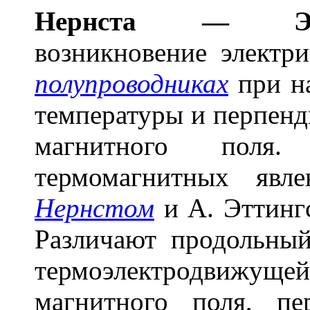
Н
е
рнста — Этт
возникновение электр
полупроводниках
при на
температуры и перпенд
магнитного поля
термомагнитных явл
Нернстом
и А. Эттингс
Различают продольны
термоэлектродвижу
магнитного поля, пе