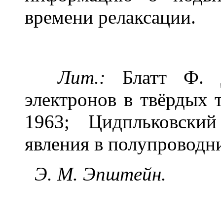
времени релаксации.
Лит.:
Блатт Ф. Д
электронов в твёрдых т
1963; Цидпльковски
явления в полупроводни
Э. М. Эпштейн.