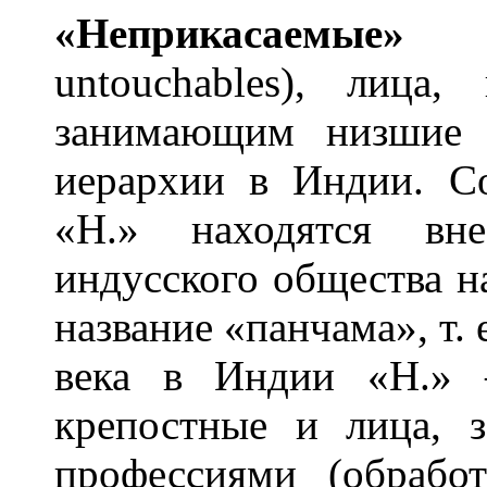
«Неприкас
а
емые»
(с
untouchables), лица
занимающим низшие с
иерархии в Индии. Со
«Н.» находятся вне
индусского общества н
название «панчама», т. 
века в Индии «Н.» 
крепостные и лица, 
профессиями (обработ