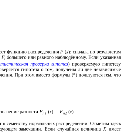
меет функцию распределения
F
(
x
)
:
сначала по результатам
т
F,
большего или равного наблюдённому. Если указанная
тистическая проверка гипотез
) проверяемую гипотезу
оверяется гипотеза о том, получены ли две независимые
ения. При этом вместо формулы (*) пользуются тем, что
 значение разности
F
(
х
)
— F
(
х
)
.
n1
n2
т к семейству нормальных распределений. Отметим здесь
едующем замечании. Если случайная величина
Х
имеет