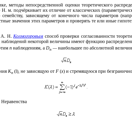
ике, методы непосредственной оценки теоретического распред
 Н. м. подчёркивает их отличие от классических (параметричес
 семейству, зависящему от конечного числа параметров (нап
ные значения этих параметров и проверять те или иные гипотез
 А. Н.
Колмогоровым
способ проверки согласованности теорет
ых наблюдений некоторой величины имеют функцию распределе
этим
n
наблюдениям, a
D
—
наибольшее по абсолютной величин
n
ения
K
(
l
)
,
не зависящую от
F
(
x
) и стремящуюся при безграничн
n
Неравенства