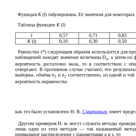
Функция
К
(
l
) табулирована. Её значения для некоторых
Таблица функции
К
(
l
)
l
0,57
0,71
0,83
К
(
l
)
0,10
0,30
0,50
Равенство (*) следующим образом используется для пр
наблюдений находят значение величины
D
,
а затем по 
n
вероятность достаточно мала, то в соответствии с о
отвергают. В противном случае считают, что результат
выборки, объёма
n
и
n
соответственно, из одной и той
1
2
вероятность неравенства
как это было установлено Н. В.
Смирновым
,
имеет преде
Другим примером Н. м. могут служить методы проверки
лишь один из этих методов — так называемый метод
нормальное распределение с параметрами
a
и
s
, то