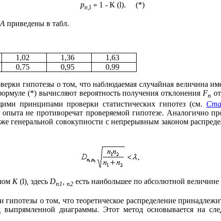
p
»
1 - К (
l
). (*)
n,
l
А
приведены в табл.
1,02
1,36
1,63
0,75
0,95
0,99
оверки гипотезы о том, что наблюдаемая случайная величина и
формуле (*) вычисляют вероятность получения отклонения
F
о
n
бщими принципами проверки статистических гипотез (см.
Ста
ы опыта не противоречат проверяемой гипотезе. Аналогично пр
 же генеральной совокупности с непрерывным законом распредел
лом
К
(
l
)
,
здесь
D
,
есть наибольшее по абсолютной величине
n1
n2
 гипотезы о том, что теоретическое распределение принадлежи
 выпрямленной диаграммы. Этот метод основывается на сл