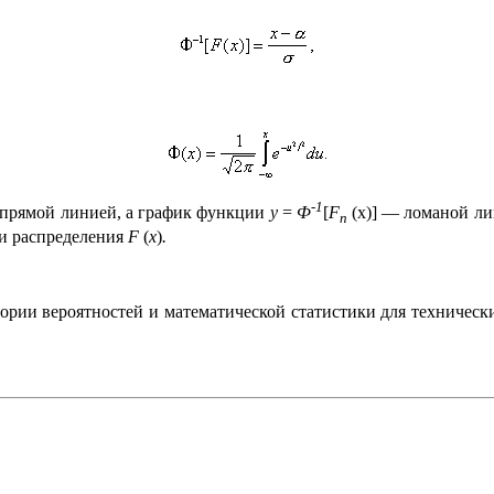
-1
е прямой линией, а график функции
у
=
Ф
[
F
(x)] — ломаной ли
n
ти распределения
F
(
x
)
.
ории вероятностей и математической статистики для технически