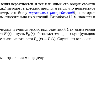
еления вероятностей и тех или иных его общих свойств
ких) методов, в которых предполагается, что неизвестное
ример, семейству
нормальных распределений
)
,
и которые
ы относительно их значений. Разработка Н. м. является в
ических и эмпирических распределений (так называемый
ния
F
(
x
) и пусть
F
(
x
) обозначает эмпирическую функцию
n
е значение разности
F
(
x
)
— F
(
x
)
.
Случайная величина
n
ом возрастании
n
к пределу