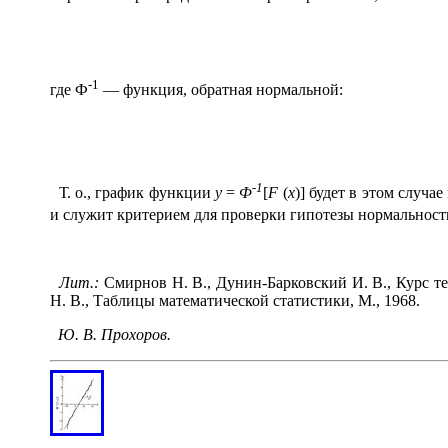
-1
где Ф
— функция, обратная нормальной:
-1
Т. о., график функции
у
=
Ф
[
F
(
x
)]
будет в этом случа
и служит критерием для проверки гипотезы нормальнос
Лит.:
Смирнов Н. В., Дунин-Барковский И. В., Курс те
Н. В., Таблицы математической статистики, М., 1968.
Ю. В. Прохоров.