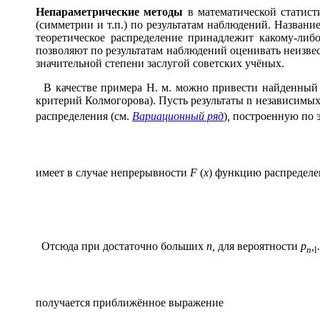
Непараметр
и
ческие м
е
тоды
в математической статист
(симметрии и т.п.) по результатам наблюдений. Название
теоретическое распределение принадлежит какому-либо
позволяют по результатам наблюдений оценивать неизвест
значительной степени заслугой советских учёных.
В качестве примера Н. м. можно привести найденный
критерий Колмогорова). Пусть результаты n независим
распределения (см.
Вариационный ряд
)
,
построенную по 
имеет в случае непрерывности
F
(
x
) функцию распредел
Отсюда при достаточно больших
n,
для вероятности
p
,
.
n
l
получается приближённое выражение