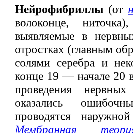
Нейрофибр
и
ллы
(от
н
волоконце, ниточка)
выявляемые в нервны
отростках (главным об
солями серебра и нек
конце 19 — начале 20 
проведения нервных
оказались ошибочн
проводятся наружно
Мембранная теори