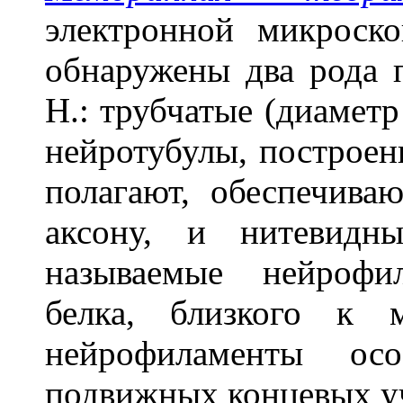
электронной микроск
обнаружены два рода 
Н.: трубчатые (диаме
нейротубулы, построенн
полагают, обеспечива
аксону, и нитевид
называемые нейрофи
белка, близкого к 
нейрофиламенты ос
подвижных концевых уч