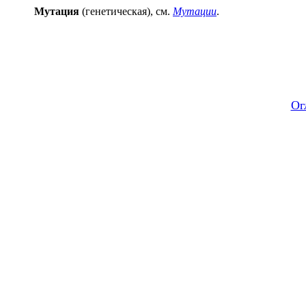
Мут
а
ция
(генетическая), см.
Мутации
.
Ог