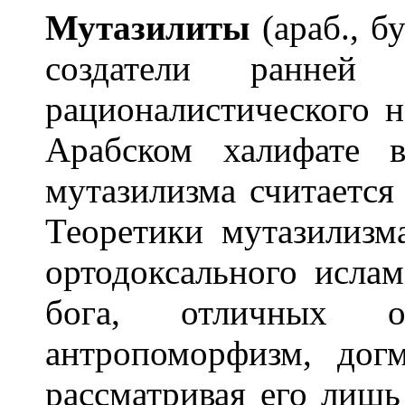
Мутазил
и
ты
(араб., б
создатели ранней 
рационалистического н
Арабском халифате 
мутазилизма считается
Теоретики мутазилизм
ортодоксального ислам
бога, отличных
антропоморфизм, дог
рассматривая его лишь