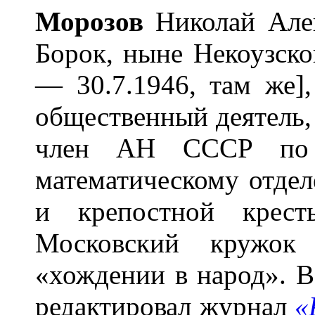
Мор
о
зов
Николай Алекс
Борок, ныне Некоузско
— 30.7.1946, там же]
общественный деятель,
член АН СССР по 
математическому отде
и крепостной крес
Московский кружо
«хождении в народ». В
редактировал журнал
«