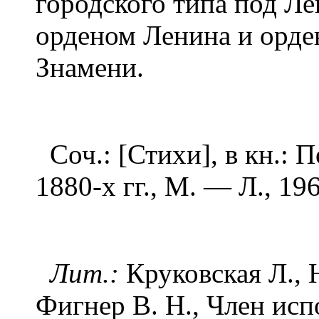
городского типа под Л
орденом Ленина и орде
Знамени.
Соч.: [Стихи], в кн.:
1880-х гг., М. — Л., 196
Лит.:
Круковская Л., 
Фигнер В. Н., Член ис