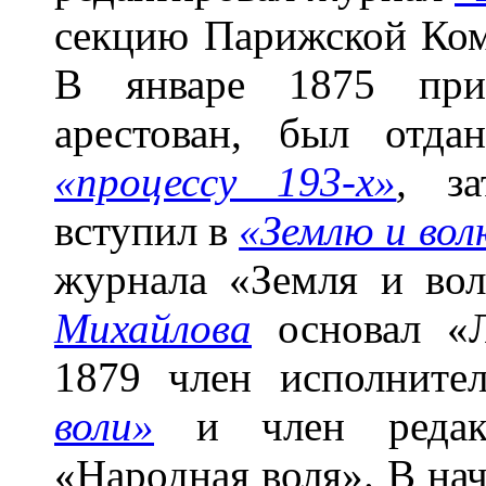
секцию Парижской Ком
В январе 1875 при
арестован, был отд
«процессу 193-х»
,
зат
вступил в
«Землю и вол
журнала «Земля и во
Михайлова
основал «Ли
1879 член исполните
воли»
и член редакц
«Народная воля». В нач