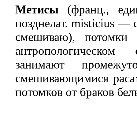
Мет
и
сы
(франц., еди
позднелат. misticius —
смешиваю), потомки
антропологическо
занимают промежут
смешивающимися раса
потомков от браков бел